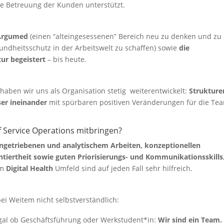
die Betreuung der Kunden unterstützt.
 Argumed
(einen “alteingesessenen” Bereich neu zu denken und zu
undheitsschutz in der Arbeitswelt zu schaffen) sowie
die
tur
begeistert
– bis heute.
 haben wir uns als Organisation stetig weiterentwickelt:
Strukture
er ineinander
mit spürbaren positiven Veränderungen für die Te
f Service Operations mitbringen?
tengetriebenen und analytischem Arbeiten, konzeptionellen
tiertheit sowie guten Priorisierungs- und Kommunikationsskills
im
Digital Health
Umfeld sind auf jeden Fall sehr hilfreich.
ei Weitem nicht selbstverständlich:
gal ob Geschäftsführung oder Werkstudent*in:
Wir sind ein Team.