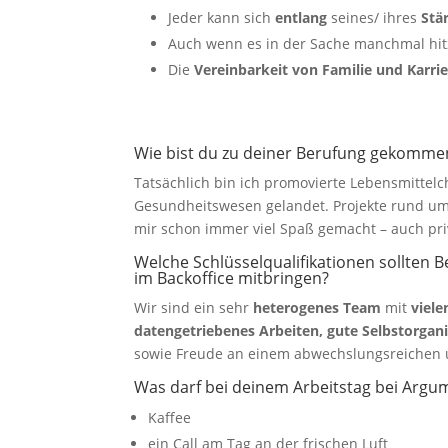
Jeder kann sich
entlang
seines/ ihres
Stä
Auch wenn es in der Sache manchmal hitz
Die
Vereinbarkeit von Familie und Karri
Wie bist du zu deiner Berufung gekomme
Tatsächlich bin ich promovierte Lebensmitt
Gesundheitswesen gelandet. Projekte rund u
mir schon immer viel Spaß gemacht – auch pri
Welche Schlüsselqualifikationen sollten B
im Backoffice mitbringen?
Wir sind ein sehr
heterogenes Team
mit
viele
datengetriebenes Arbeiten, gute Selbstorga
sowie Freude an einem abwechslungsreichen 
Was darf bei deinem Arbeitstag bei Argum
Kaffee
ein Call am Tag an der frischen Luft