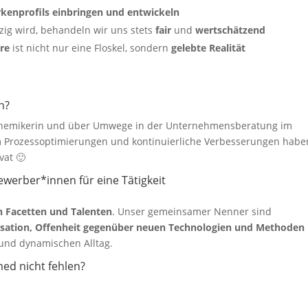
rkenprofils
einbringen und entwickeln
ig wird, behandeln wir uns stets
fair
und
wertschätzend
ere
ist nicht nur eine Floskel, sondern
gelebte Realität
n?
elchemikerin und über Umwege in der Unternehmensberatung im
m Prozessoptimierungen und kontinuierliche Verbesserungen habe
vat 🙂
ewerber*innen für eine Tätigkeit
n Facetten und Talenten
. Unser gemeinsamer Nenner sind
nisation, Offenheit gegenüber neuen Technologien und Methoden
und dynamischen Alltag.
ed nicht fehlen?