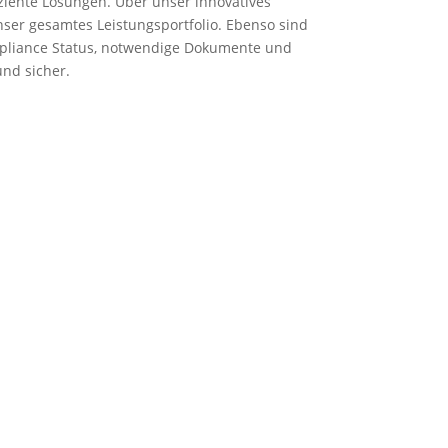
ziente Lösungen. Über unser innovatives
nser gesamtes Leistungsportfolio. Ebenso sind
Compliance Status, notwendige Dokumente und
und sicher.