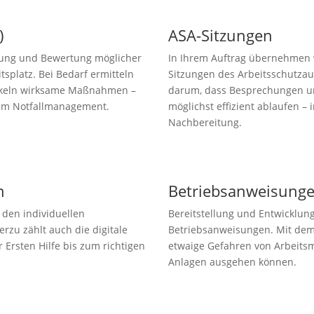
)
ASA-Sitzungen
erung und Bewertung möglicher
In Ihrem Auftrag übernehmen wi
platz. Bei Bedarf ermitteln
Sitzungen des Arbeitsschutza
ickeln wirksame Maßnahmen –
darum, dass Besprechungen un
 zum Notfallmanagement.
möglichst effizient ablaufen –
Nachbereitung.
n
Betriebsanweisung
den individuellen
Bereitstellung und Entwicklung
rzu zählt auch die digitale
Betriebsanweisungen. Mit dem
 Ersten Hilfe bis zum richtigen
etwaige Gefahren von Arbeitsm
Anlagen ausgehen können.